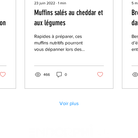
23 juin 2022
∙
1
min
5 m
Muffins salés au cheddar et
Br
son
aux légumes
da
Rapides à préparer, ces
Bes
muffins nutritifs pourront
d’é
vous dépanner lors des
ent
matins pressés! Ils
de 
peuvent être faits à
bea
l’avance et conservés...
déc
466
0
Voir plus