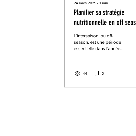
24 mars 2025
∙
3
min
Planifier sa stratégie
nutritionnelle en off sea
L’intersaison, ou off-
season, est une période
essentielle dans l’année
pour tous les athlètes,
particulièrement ceux de
sport d'endurance.
44
0