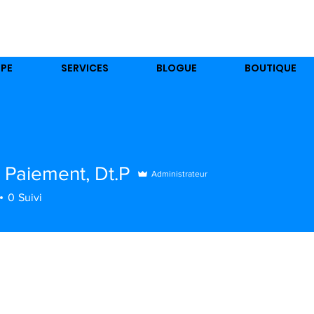
ez-nous pour plus d'information sur nos services:
450-95
IPE
SERVICES
BLOGUE
BOUTIQUE
 Paiement, Dt.P
Administrateur
0
Suivi