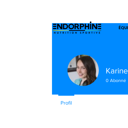
Appel
ÉQU
Karine
0
Abonné
Profil