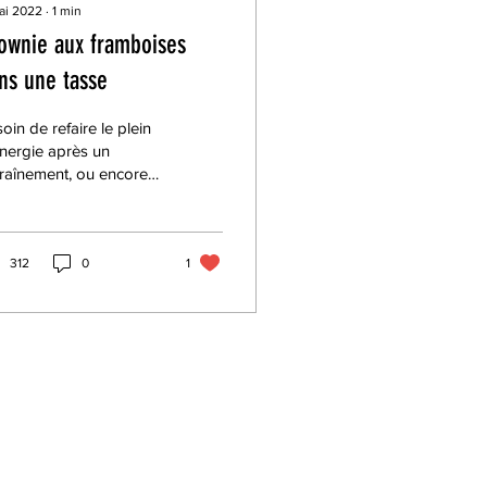
ai 2022
∙
1
min
ownie aux framboises
ns une tasse
oin de refaire le plein
nergie après un
raînement, ou encore
terminer votre repas en
uté? Cette recette
adente se...
312
0
1